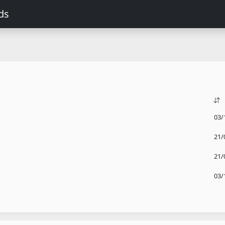
ds
03/
21/
21/
03/