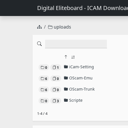
Digital Eliteboard - ICAM Downloa
uploads
iCam-Setting
0
1
OScam-Emu
6
0
OScam-Trunk
6
0
Scripte
0
3
1-4 / 4